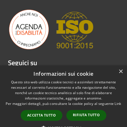
Seguici su
×
Facebook
Twitter
Youtube
Instagram
LinkedIn
Telegram
Informazioni sui cookie
Questo sito web utilizza cookie tecnici e assimilati strettamente
necessari al corretto funzionamento e alla navigazione del sito,
nonché un cookie tecnico analitico al solo fine di elaborare
informazioni statistiche, aggregate e anonime.
RSS
Copyright © 2026 • Emergenza
Per maggiori dettagli, può consultare la cookie policy al seguente
Link
Accessibilità
Sordi APS • Powered by
Privacy
Municipium
Accesso
•
RIFIUTA TUTTO
ACCETTA TUTTO
Cookie
redazione