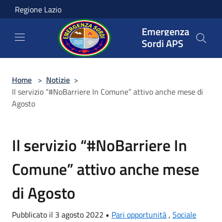
Salta al contenuto principale
Regione Lazio
Emergenza
Sordi APS
Home
>
Notizie
>
Il servizio “#NoBarriere In Comune” attivo anche mese di
Agosto
Il servizio “#NoBarriere In
Comune” attivo anche mese
di Agosto
Pubblicato il 3 agosto 2022 •
Pari opportunità
,
Sociale