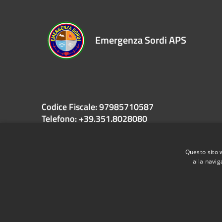
Emergenza Sordi APS
Codice Fiscale: 97985710587
Telefono: +39.351.8028080
Email: info@emergenzasordi.eu
PEC: presidente@pec.emergenzasordi.eu
Questo sito 
alla navig
RSS
Accessibilità
Privacy
Cookie
Mappa de