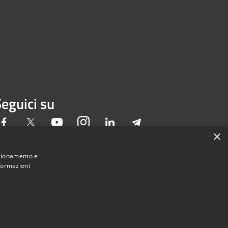
eguici su
Facebook
Twitter
Youtube
Instagram
LinkedIn
Telegram
×
nzionamento e
nformazioni
Municipium
Accesso redazione
Sordi APS • Powered by
•