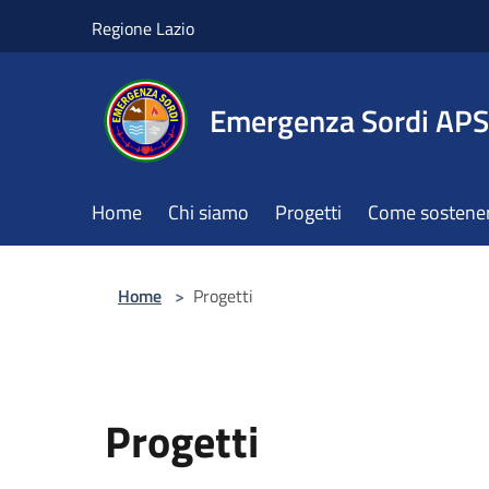
Salta al contenuto principale
Regione Lazio
Emergenza Sordi APS
Home
Chi siamo
Progetti
Come sostener
Home
>
Progetti
Progetti