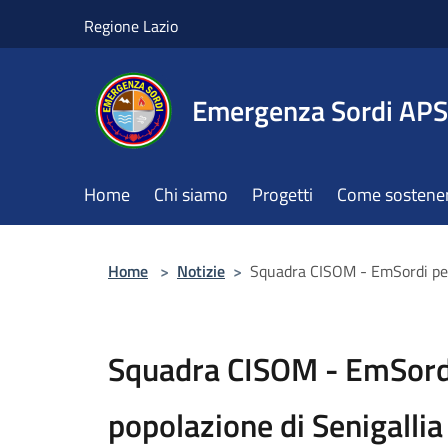
Salta al contenuto principale
Regione Lazio
Emergenza Sordi APS
Home
Chi siamo
Progetti
Come sostener
Home
>
Notizie
>
Squadra CISOM - EmSordi per 
Squadra CISOM - EmSordi
popolazione di Senigallia