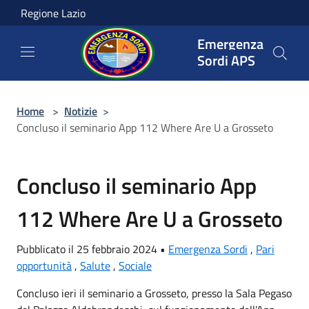
Salta al contenuto principale
Regione Lazio
Emergenza
Sordi APS
Home
>
Notizie
>
Concluso il seminario App 112 Where Are U a Grosseto
Concluso il seminario App
112 Where Are U a Grosseto
Pubblicato il 25 febbraio 2024 •
Emergenza Sordi
,
Pari
opportunità
,
Salute
,
Sociale
Concluso ieri il seminario a Grosseto, presso la Sala Pegaso