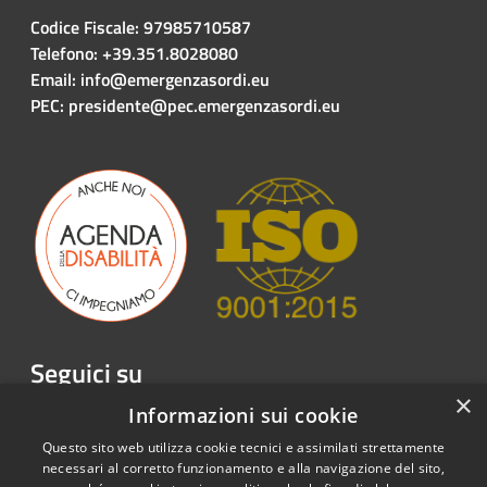
Codice Fiscale: 97985710587
Telefono: +39.351.8028080
Email: info@emergenzasordi.eu
PEC: presidente@pec.emergenzasordi.eu
Seguici su
×
Facebook
Twitter
Youtube
Instagram
LinkedIn
Telegram
Informazioni sui cookie
Questo sito web utilizza cookie tecnici e assimilati strettamente
necessari al corretto funzionamento e alla navigazione del sito,