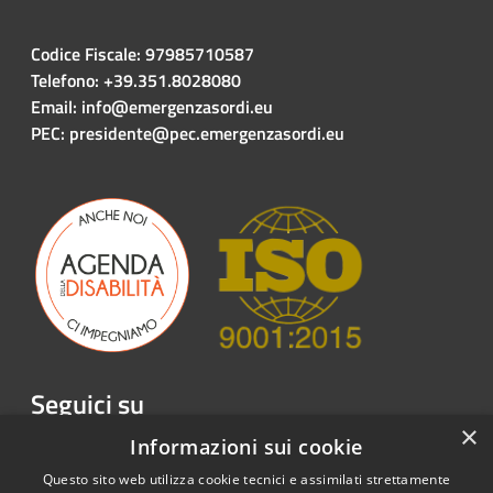
Codice Fiscale: 97985710587
Telefono: +39.351.8028080
Email: info@emergenzasordi.eu
PEC: presidente@pec.emergenzasordi.eu
Seguici su
×
Facebook
Twitter
Youtube
Instagram
LinkedIn
Telegram
Informazioni sui cookie
Questo sito web utilizza cookie tecnici e assimilati strettamente