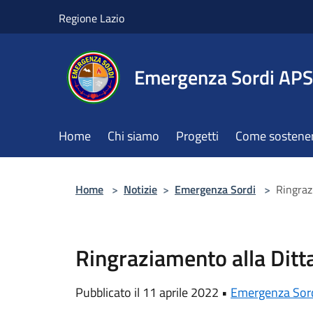
Salta al contenuto principale
Regione Lazio
Emergenza Sordi APS
Home
Chi siamo
Progetti
Come sostener
Home
>
Notizie
>
Emergenza Sordi
>
Ringraz
Ringraziamento alla Ditta
Pubblicato il 11 aprile 2022 •
Emergenza Sor