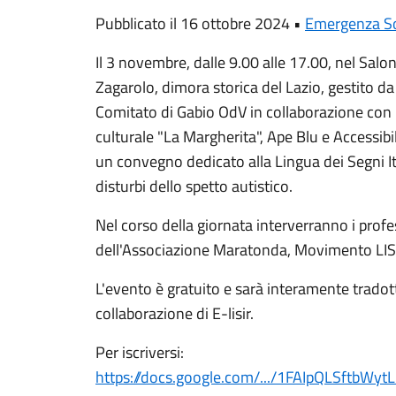
Pubblicato il 16 ottobre 2024 •
Emergenza S
Il 3 novembre, dalle 9.00 alle 17.00, nel Salon
Zagarolo, dimora storica del Lazio
, gestito d
Comitato di Gabio OdV
in collaborazione con
culturale "La Margherita"
,
Ape Blu
e
Accessibi
un convegno dedicato alla Lingua dei Segni Ita
disturbi dello spetto autistico.
Nel corso della giornata interverranno i profe
dell'
Associazione Maratonda
,
Movimento LIS
L'evento è gratuito e sarà interamente tradott
collaborazione di
E-lisir
.
Per iscriversi:
https://docs.google.com/.../1FAIpQLSftbWyt