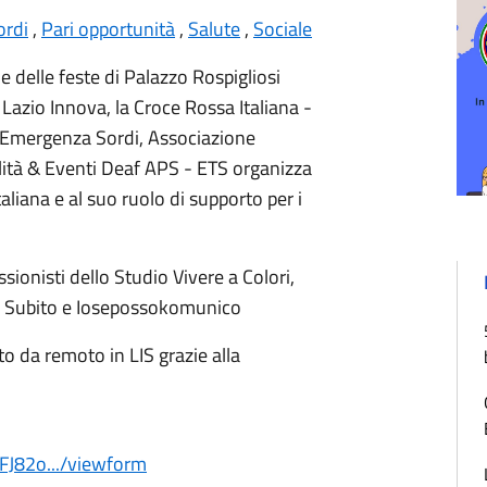
ordi
,
Pari opportunità
,
Salute
,
Sociale
e delle feste di
Palazzo Rospigliosi
a
Lazio Innova
, la
Croce Rossa Italiana -
Emergenza Sordi
,
Associazione
lità & Eventi Deaf APS - ETS
organizza
liana e al suo ruolo di supporto per i
ssionisti dello
Studio Vivere a Colori
,
 Subito
e
Iosepossokomunico
o da remoto in LIS grazie alla
LFJ82o.../viewform