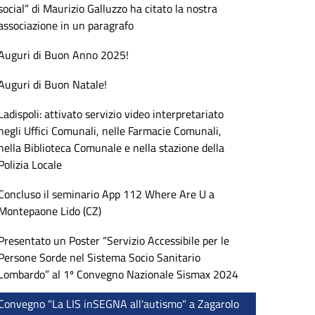
social” di Maurizio Galluzzo ha citato la nostra
associazione in un paragrafo
Auguri di Buon Anno 2025!
Auguri di Buon Natale!
Ladispoli: attivato servizio video interpretariato
negli Uffici Comunali, nelle Farmacie Comunali,
nella Biblioteca Comunale e nella stazione della
Polizia Locale
Concluso il seminario App 112 Where Are U a
Montepaone Lido (CZ)
Presentato un Poster “Servizio Accessibile per le
Persone Sorde nel Sistema Socio Sanitario
Lombardo” al 1º Convegno Nazionale Sismax 2024
Convegno "La LIS inSEGNA all'autismo" a Zagarolo