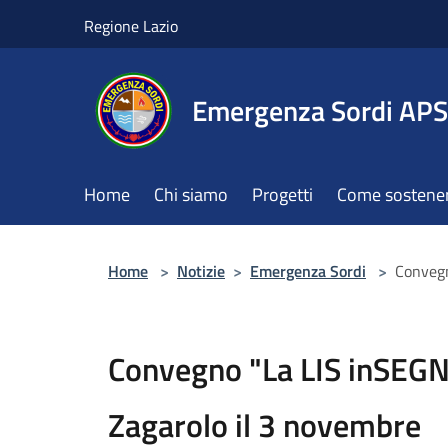
Salta al contenuto principale
Regione Lazio
Emergenza Sordi APS
Home
Chi siamo
Progetti
Come sostener
Home
>
Notizie
>
Emergenza Sordi
>
Convegn
Convegno "La LIS inSEGN
Zagarolo il 3 novembre