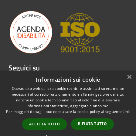
Seguici su
×
Facebook
Twitter
Youtube
Instagram
LinkedIn
Telegram
Informazioni sui cookie
Questo sito web utilizza cookie tecnici e assimilati strettamente
necessari al corretto funzionamento e alla navigazione del sito,
nonché un cookie tecnico analitico al solo fine di elaborare
informazioni statistiche, aggregate e anonime.
RSS
Copyright © 2026 • Emergenza
Per maggiori dettagli, può consultare la cookie policy al seguente
Link
Accessibilità
Sordi APS • Powered by
Privacy
Municipium
Accesso
•
RIFIUTA TUTTO
ACCETTA TUTTO
Cookie
redazione