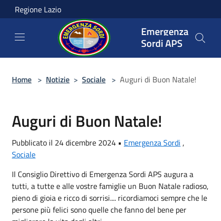
Salta al contenuto principale
Regione Lazio
Emergenza
Sordi APS
Home
>
Notizie
>
Sociale
>
Auguri di Buon Natale!
Auguri di Buon Natale!
Pubblicato il 24 dicembre 2024 •
Emergenza Sordi
,
Sociale
Il Consiglio Direttivo di Emergenza Sordi APS augura a
tutti, a tutte e alle vostre famiglie un Buon Natale radioso,
pieno di gioia e ricco di sorrisi.... ricordiamoci sempre che le
persone più felici sono quelle che fanno del bene per