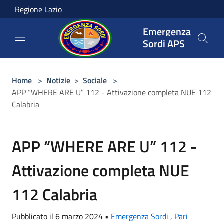
Salta al contenuto principale
Regione Lazio
Emergenza
Sordi APS
Home
>
Notizie
>
Sociale
>
APP “WHERE ARE U” 112 - Attivazione completa NUE 112
Calabria
APP “WHERE ARE U” 112 -
Attivazione completa NUE
112 Calabria
Pubblicato il 6 marzo 2024 •
Emergenza Sordi
,
Pari