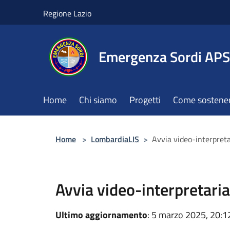
Salta al contenuto principale
Regione Lazio
Emergenza Sordi APS
Home
Chi siamo
Progetti
Come sostener
Home
>
LombardiaLIS
>
Avvia video-interpreta
Avvia video-interpretaria
Ultimo aggiornamento
: 5 marzo 2025, 20:1