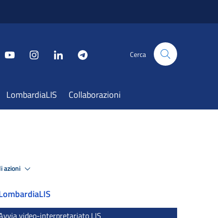
Cerca
LombardiaLIS
Collaborazioni
i azioni
LombardiaLIS
Avvia video-interpretariato LIS