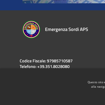
Emergenza Sordi APS
Codice Fiscale: 97985710587
Telefono: +39.351.8028080
Email: info@emergenzasordi.eu
PEC: presidente@pec.emergenzasordi.eu
Questo sito 
alla navig