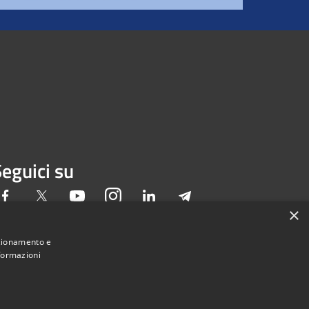
eguici su
Facebook
Twitter
Youtube
Instagram
LinkedIn
Telegram
×
nzionamento e
nformazioni