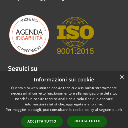
Seguici su
×
Facebook
Twitter
Youtube
Instagram
LinkedIn
Telegram
Informazioni sui cookie
Questo sito web utilizza cookie tecnici e assimilati strettamente
necessari al corretto funzionamento e alla navigazione del sito,
nonché un cookie tecnico analitico al solo fine di elaborare
informazioni statistiche, aggregate e anonime.
RSS
Copyright © 2026 • Emergenza
Per maggiori dettagli, può consultare la cookie policy al seguente
Link
Accessibilità
Sordi APS • Powered by
Privacy
Municipium
Accesso
•
RIFIUTA TUTTO
ACCETTA TUTTO
Cookie
redazione