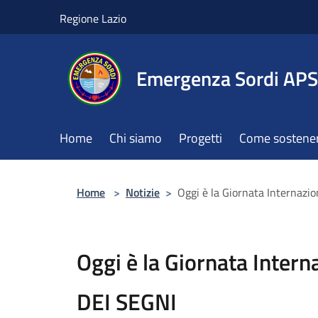
Salta al contenuto principale
Regione Lazio
Emergenza Sordi APS
Home
Chi siamo
Progetti
Come sostener
Home
>
Notizie
>
Oggi è la Giornata Internazi
Oggi è la Giornata Inter
DEI SEGNI