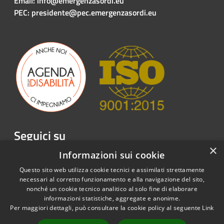
Email: info@emergenzasordi.eu
PEC: presidente@pec.emergenzasordi.eu
Seguici su
×
Facebook
Twitter
Youtube
Instagram
LinkedIn
Telegram
Informazioni sui cookie
Questo sito web utilizza cookie tecnici e assimilati strettamente
necessari al corretto funzionamento e alla navigazione del sito,
nonché un cookie tecnico analitico al solo fine di elaborare
informazioni statistiche, aggregate e anonime.
RSS
Copyright © 2026 • Emergenza
Per maggiori dettagli, può consultare la cookie policy al seguente
Link
Accessibilità
Sordi APS • Powered by