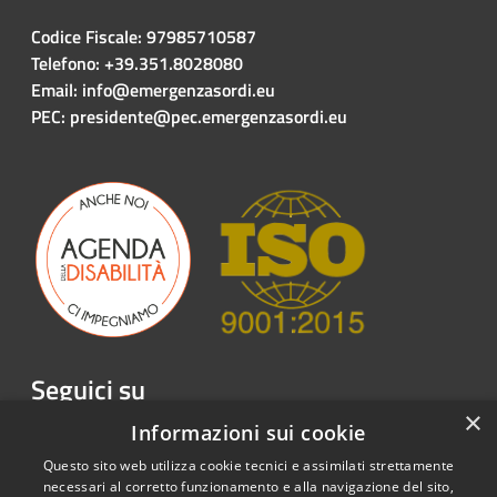
Codice Fiscale: 97985710587
Telefono: +39.351.8028080
Email: info@emergenzasordi.eu
PEC: presidente@pec.emergenzasordi.eu
Seguici su
×
Facebook
Twitter
Youtube
Instagram
LinkedIn
Telegram
Informazioni sui cookie
Questo sito web utilizza cookie tecnici e assimilati strettamente
necessari al corretto funzionamento e alla navigazione del sito,