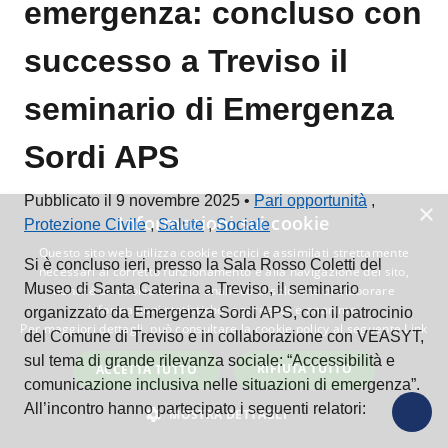
emergenza: concluso con
successo a Treviso il
seminario di Emergenza
Sordi APS
Pubblicato il 9 novembre 2025 •
Pari opportunità
,
×
Informazioni sui cookie
Protezione Civile
,
Salute
,
Sociale
Questo sito web utilizza cookie tecnici e assimilati strettamente
Si è concluso ieri, presso la Sala Rosso Coletti del
necessari al corretto funzionamento e alla navigazione del sito,
Museo di Santa Caterina a Treviso, il seminario
nonché un cookie tecnico analitico al solo fine di elaborare
informazioni statistiche, aggregate e anonime.
organizzato da
Emergenza Sordi
APS, con il patrocinio
Per maggiori dettagli, può consultare la cookie policy al seguente
Link
del
Comune di Treviso
e in collaborazione con
VEASYT
,
sul tema di grande rilevanza sociale: “Accessibilità e
RIFIUTA TUTTO
ACCETTA TUTTO
comunicazione inclusiva nelle situazioni di emergenza”.
All’incontro hanno partecipato i seguenti relatori:
MOSTRA DETTAGLI