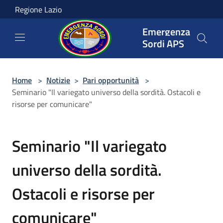
Salta al contenuto principale
Regione Lazio
Emergenza
Sordi APS
Home
>
Notizie
>
Pari opportunità
>
Seminario "Il variegato universo della sordità. Ostacoli e
risorse per comunicare"
Seminario "Il variegato
universo della sordità.
Ostacoli e risorse per
comunicare"