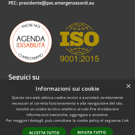
PEC: presidente@pec.emergenzasordi.eu
Seguici su
×
Facebook
Twitter
Youtube
Instagram
LinkedIn
Telegram
Informazioni sui cookie
Questo sito web utilizza cookie tecnici e assimilati strettamente
necessari al corretto funzionamento e alla navigazione del sito,
nonché un cookie tecnico analitico al solo fine di elaborare
informazioni statistiche, aggregate e anonime.
RSS
Copyright © 2026 • Emergenza
Per maggiori dettagli, può consultare la cookie policy al seguente
Link
Accessibilità
Sordi APS • Powered by
Privacy
Municipium
Accesso
•
RIFIUTA TUTTO
ACCETTA TUTTO