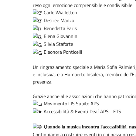
reso ogni emozione comprensibile e condivisibile:
Carlo Wialletton
Desiree Manzo
Benedetta Paris
Elena Giovannini
Silvia Staforte
Eleonora Ponticelli
Un ringraziamento speciale a
Maria Sofia Palmieri
e inclusiva, e a Humberto Insolera, membro dell’
E
presenza.
Grazie anche alle associazioni che hanno patrocina
Movimento LIS Subito
APS
Accessibilità & Eventi Deaf APS - ETS
𝐐𝐮𝐚𝐧𝐝𝐨 𝐥𝐚 𝐦𝐮𝐬𝐢𝐜𝐚 𝐢𝐧𝐜𝐨𝐧𝐭𝐫𝐚 𝐥’𝐚𝐜𝐜𝐞𝐬𝐬𝐢𝐛𝐢𝐥𝐢𝐭𝐚̀, 𝐧𝐚
Continuiamo a costruire eventi in cui nessuno rest