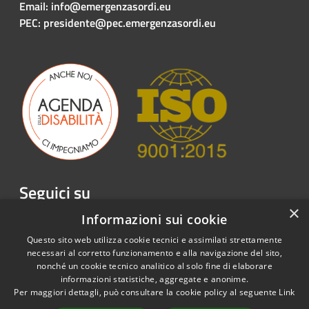
Email: info@emergenzasordi.eu
PEC: presidente@pec.emergenzasordi.eu
Seguici su
×
Facebook
Twitter
Youtube
Instagram
LinkedIn
Telegram
Informazioni sui cookie
Questo sito web utilizza cookie tecnici e assimilati strettamente
necessari al corretto funzionamento e alla navigazione del sito,
nonché un cookie tecnico analitico al solo fine di elaborare
informazioni statistiche, aggregate e anonime.
RSS
Copyright © 2026 • Emergenza
Per maggiori dettagli, può consultare la cookie policy al seguente
Link
Accessibilità
Sordi APS • Powered by