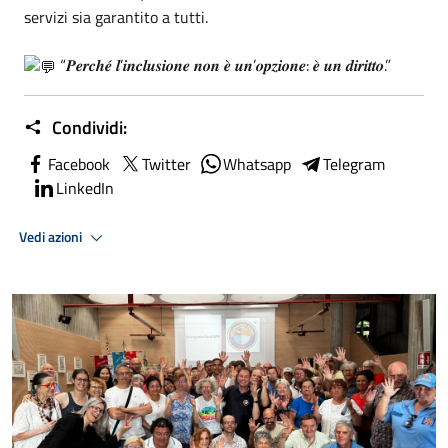
servizi sia garantito a tutti.
“𝑷𝒆𝒓𝒄𝒉𝒆́ 𝒍’𝒊𝒏𝒄𝒍𝒖𝒔𝒊𝒐𝒏𝒆 𝒏𝒐𝒏 𝒆̀ 𝒖𝒏’𝒐𝒑𝒛𝒊𝒐𝒏𝒆: 𝒆̀ 𝒖𝒏 𝒅𝒊𝒓𝒊𝒕𝒕𝒐.”
Condividi:
Facebook
Twitter
Whatsapp
Telegram
LinkedIn
Vedi azioni