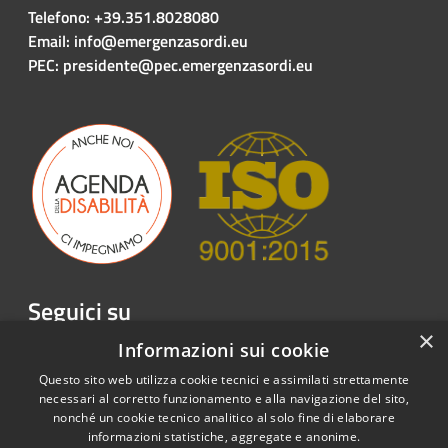
Telefono: +39.351.8028080
Email: info@emergenzasordi.eu
PEC: presidente@pec.emergenzasordi.eu
Seguici su
×
Facebook
Twitter
Youtube
Instagram
LinkedIn
Telegram
Informazioni sui cookie
Questo sito web utilizza cookie tecnici e assimilati strettamente
necessari al corretto funzionamento e alla navigazione del sito,
nonché un cookie tecnico analitico al solo fine di elaborare
informazioni statistiche, aggregate e anonime.
RSS
Copyright © 2026 • Emergenza