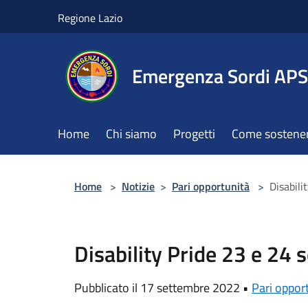
Salta al contenuto principale
Regione Lazio
Emergenza Sordi APS
Home
Chi siamo
Progetti
Come sostener
Home
>
Notizie
>
Pari opportunità
>
Disabili
Disability Pride 23 e 24
Pubblicato il 17 settembre 2022 •
Pari oppor