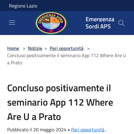
Salta al contenuto principale
Regione Lazio
Emergenza
Sordi APS
Home
>
Notizie
>
Pari opportunità
>
Concluso positivamente il seminario App 112 Where Are U
a Prato
Concluso positivamente il
seminario App 112 Where
Are U a Prato
Pubblicato il 20 maggio 2024 •
Pari opportunità
,