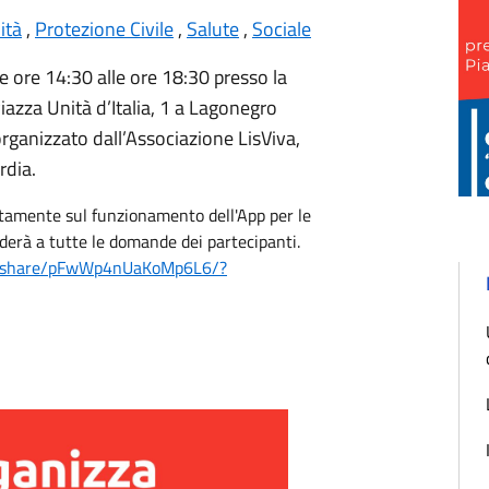
ità
,
Protezione Civile
,
Salute
,
Sociale
 ore 14:30 alle ore 18:30 presso la
azza Unità d’Italia, 1 a Lagonegro
organizzato dall’Associazione
LisViva
,
rdia.
iatamente sul funzionamento dell'App per le
erà a tutte le domande dei partecipanti.
m/share/pFwWp4nUaKoMp6L6/?