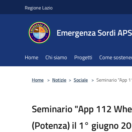
Salta al contenuto principale
Regione Lazio
Emergenza Sordi APS
Home
Chi siamo
Progetti
Come sostener
Home
>
Notizie
>
Sociale
>
Seminario "App 1
Seminario "App 112 Whe
(Potenza) il 1° giugno 2