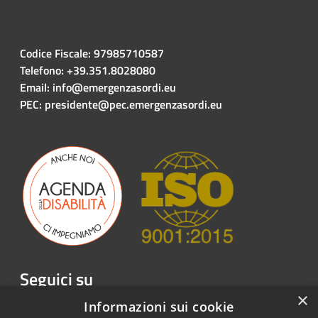
Codice Fiscale: 97985710587
Telefono: +39.351.8028080
Email: info@emergenzasordi.eu
PEC: presidente@pec.emergenzasordi.eu
Seguici su
×
Facebook
Twitter
Youtube
Instagram
LinkedIn
Telegram
Informazioni sui cookie