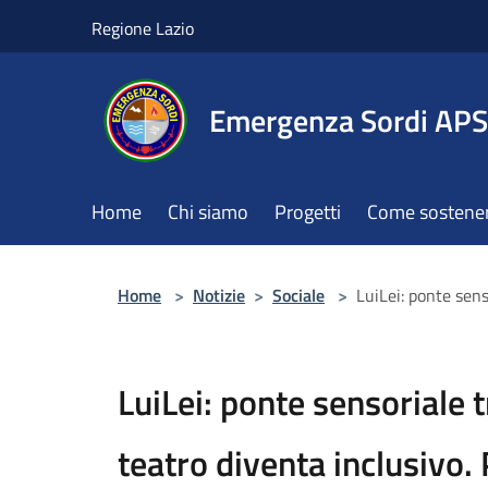
Salta al contenuto principale
Regione Lazio
Emergenza Sordi APS
Home
Chi siamo
Progetti
Come sostener
Home
>
Notizie
>
Sociale
>
LuiLei: ponte sens
LuiLei: ponte sensoriale t
teatro diventa inclusivo.