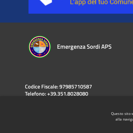
Emergenza Sordi APS
Codice Fiscale: 97985710587
Telefono: +39.351.8028080
Email: info@emergenzasordi.eu
PEC: presidente@pec.emergenzasordi.eu
Questo sito 
alla navig