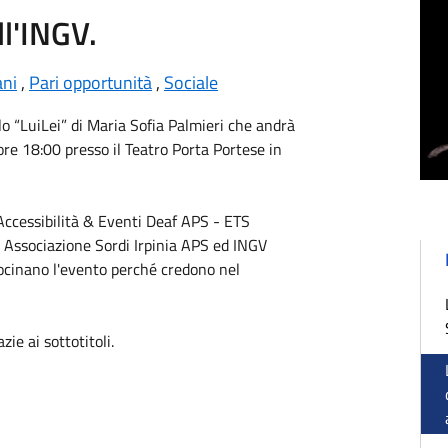
ll'INGV.
ani
,
Pari opportunità
,
Sociale
o “LuiLei” di Maria Sofia Palmieri che andrà
re 18:00 presso il Teatro Porta Portese in
Accessibilità & Eventi Deaf APS - ETS
,
Associazione Sordi Irpinia APS
ed
INGV
cinano l'evento perché credono nel
ie ai sottotitoli.