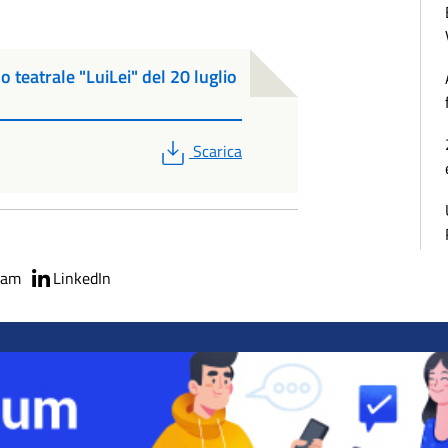
o teatrale "LuiLei" del 20 luglio
PDF
Scarica
ram
LinkedIn