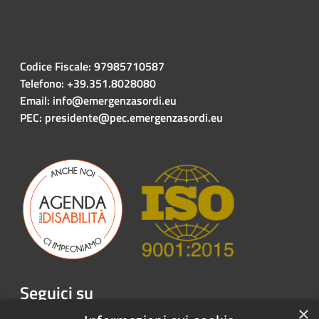
Codice Fiscale: 97985710587
Telefono: +39.351.8028080
Email: info@emergenzasordi.eu
PEC: presidente@pec.emergenzasordi.eu
Seguici su
×
Facebook
Twitter
Youtube
Instagram
LinkedIn
Telegram