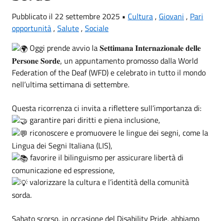
Pubblicato il 22 settembre 2025 •
Cultura
,
Giovani
,
Pari
opportunità
,
Salute
,
Sociale
Oggi prende avvio la 𝐒𝐞𝐭𝐭𝐢𝐦𝐚𝐧𝐚 𝐈𝐧𝐭𝐞𝐫𝐧𝐚𝐳𝐢𝐨𝐧𝐚𝐥𝐞 𝐝𝐞𝐥𝐥𝐞
𝐏𝐞𝐫𝐬𝐨𝐧𝐞 𝐒𝐨𝐫𝐝𝐞, un appuntamento promosso dalla
World
Federation of the Deaf
(WFD) e celebrato in tutto il mondo
nell’ultima settimana di settembre.
Questa ricorrenza ci invita a riflettere sull’importanza di:
garantire pari diritti e piena inclusione,
riconoscere e promuovere le lingue dei segni, come la
Lingua dei Segni Italiana (LIS),
favorire il bilinguismo per assicurare libertà di
comunicazione ed espressione,
valorizzare la cultura e l’identità della comunità
sorda.
Sabato scorso, in occasione del
Disability Pride
, abbiamo