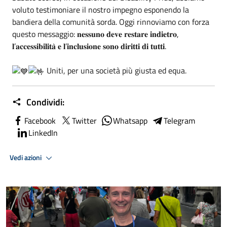
voluto testimoniare il nostro impegno esponendo la
bandiera della comunità sorda. Oggi rinnoviamo con forza
questo messaggio: 𝐧𝐞𝐬𝐬𝐮𝐧𝐨 𝐝𝐞𝐯𝐞 𝐫𝐞𝐬𝐭𝐚𝐫𝐞 𝐢𝐧𝐝𝐢𝐞𝐭𝐫𝐨,
𝐥’𝐚𝐜𝐜𝐞𝐬𝐬𝐢𝐛𝐢𝐥𝐢𝐭𝐚̀ 𝐞 𝐥’𝐢𝐧𝐜𝐥𝐮𝐬𝐢𝐨𝐧𝐞 𝐬𝐨𝐧𝐨 𝐝𝐢𝐫𝐢𝐭𝐭𝐢 𝐝𝐢 𝐭𝐮𝐭𝐭𝐢.
Uniti, per una società più giusta ed equa.
Condividi:
Facebook
Twitter
Whatsapp
Telegram
LinkedIn
Vedi azioni