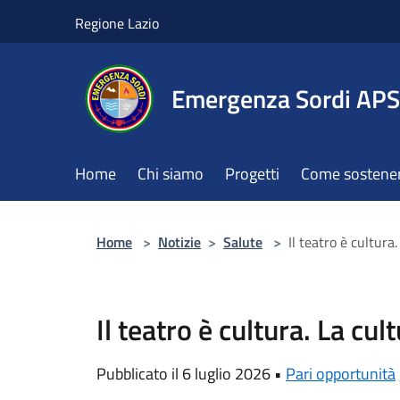
Salta al contenuto principale
Regione Lazio
Emergenza Sordi APS
Home
Chi siamo
Progetti
Come sostener
Home
>
Notizie
>
Salute
>
Il teatro è cultura.
Il teatro è cultura. La cul
Pubblicato il 6 luglio 2026 •
Pari opportunità