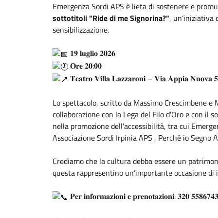
Emergenza Sordi APS è lieta di sostenere e promu
sottotitoli "Ride di me Signorina?"
, un’iniziativa
sensibilizzazione.
𝟏𝟗 𝐥𝐮𝐠𝐥𝐢𝐨 𝟐𝟎𝟐𝟔
𝐎𝐫𝐞 𝟐𝟎:𝟎𝟎
𝐓𝐞𝐚𝐭𝐫𝐨 𝐕𝐢𝐥𝐥𝐚 𝐋𝐚𝐳𝐳𝐚𝐫𝐨𝐧𝐢 – 𝐕𝐢𝐚 𝐀𝐩𝐩𝐢𝐚 𝐍𝐮𝐨𝐯𝐚 
Lo spettacolo, scritto da Massimo Crescimbene e
M
collaborazione con la
Lega del Filo d'Oro
e con il s
nella promozione dell’accessibilità, tra cui Emerg
Associazione Sordi Irpinia APS
,
Perchè io Segno
A
Crediamo che la cultura debba essere un patrimonio
questa rappresentino un’importante occasione di in
𝐏𝐞𝐫 𝐢𝐧𝐟𝐨𝐫𝐦𝐚𝐳𝐢𝐨𝐧𝐢 𝐞 𝐩𝐫𝐞𝐧𝐨𝐭𝐚𝐳𝐢𝐨𝐧𝐢: 𝟑𝟐𝟎 𝟓𝟓𝟖𝟔𝟕𝟒