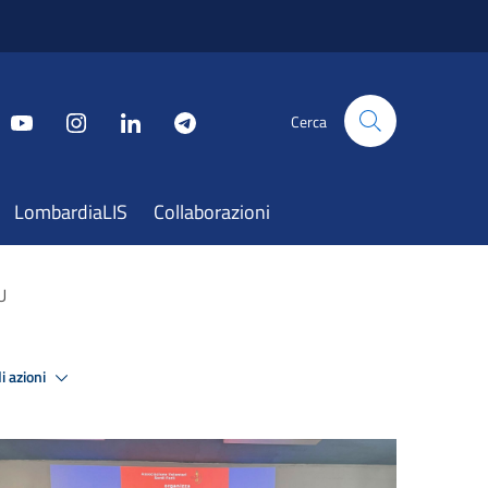
Cerca
LombardiaLIS
Collaborazioni
U
i azioni