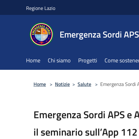
Salta al contenuto principale
Regione Lazio
Emergenza Sordi APS
Home
Chi siamo
Progetti
Come sostener
Home
>
Notizie
>
Salute
>
Emergenza Sordi A
Emergenza Sordi APS e AV
il seminario sull’App 11