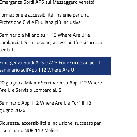
Emergenza Sordi APS sul Messaggero Veneto!
Formazione e accessibilità: insieme per una
Protezione Civile Friuliana più inclusiva
Seminario a Milano su “112 Where Are U” e
LombardiaLIS: inclusione, accessibilità e sicurezza
per tutti
Emergenza Sordi APS e AVS Forlì: successo per il
seminario sull’App 112 Where Are U
20 giugno a Milano: Seminario su App 112 Where
Are U e Servizio LombardiaLIS
Seminario App 112 Where Are U a Forlì il 13
giugno 2026
Sicurezza, accessibilità e inclusione: successo per
il seminario NUE 112 Molise